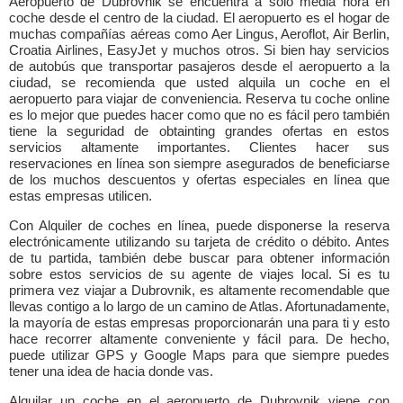
Aeropuerto de Dubrovnik se encuentra a sólo media hora en
coche desde el centro de la ciudad. El aeropuerto es el hogar de
muchas compañías aéreas como Aer Lingus, Aeroflot, Air Berlin,
Croatia Airlines, EasyJet y muchos otros. Si bien hay servicios
de autobús que transportar pasajeros desde el aeropuerto a la
ciudad, se recomienda que usted alquila un coche en el
aeropuerto para viajar de conveniencia. Reserva tu coche online
es lo mejor que puedes hacer como que no es fácil pero también
tiene la seguridad de obtainting grandes ofertas en estos
servicios altamente importantes. Clientes hacer sus
reservaciones en línea son siempre asegurados de beneficiarse
de los muchos descuentos y ofertas especiales en línea que
estas empresas utilicen.
Con Alquiler de coches en línea, puede disponerse la reserva
electrónicamente utilizando su tarjeta de crédito o débito. Antes
de tu partida, también debe buscar para obtener información
sobre estos servicios de su agente de viajes local. Si es tu
primera vez viajar a Dubrovnik, es altamente recomendable que
llevas contigo a lo largo de un camino de Atlas. Afortunadamente,
la mayoría de estas empresas proporcionarán una para ti y esto
hace recorrer altamente conveniente y fácil para. De hecho,
puede utilizar GPS y Google Maps para que siempre puedes
tener una idea de hacia donde vas.
Alquilar un coche en el aeropuerto de Dubrovnik viene con