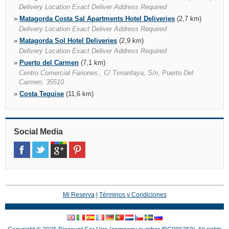
Delivery Location Exact Deliver Address Required
»
Matagorda Costa Sal Apartments Hotel Deliveries
(2,7 km)
Delivery Location Exact Deliver Address Required
»
Matagorda Sol Hotel Deliveries
(2,9 km)
Delivery Location Exact Deliver Address Required
»
Puerto del Carmen
(7,1 km)
Centro Comercial Fariones., C/ Timanfaya, S/n, Puerto Del
Carmen, 35510
»
Costa Teguise
(11,6 km)
Hotel Occidental Playa, Avda. Del Mar S/n, Teguise, 35508
»
Playa Blanca Gran Castillo Tagoro Family & Fun Hotel
Deliveries
(21,6 km)
Social Media
Delivery Location Exact Deliver Address Required, 35580
»
Playa Blanca Hd Pueblo Marinero Hotel Deliveries
(23,0 km)
Delivery Location Exact Deliver Address Required, 35580
»
Playa Blanca Hesperia Playa Dorada Hotel Deliveries
(23,2
km)
Delivery Location Exact Deliver Address Required, 35580
Mi Reserva
|
Términos y Condiciones
»
Playa Blanca
(24,6 km)
Hotel Elba, Las Palmas, Playa Blanca