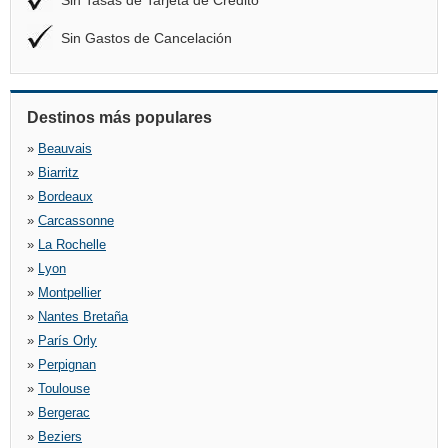
Sin Tasas de Tarjeta de Crédito
Sin Gastos de Cancelación
Destinos más populares
»
Beauvais
»
Biarritz
»
Bordeaux
»
Carcassonne
»
La Rochelle
»
Lyon
»
Montpellier
»
Nantes Bretaña
»
París Orly
»
Perpignan
»
Toulouse
»
Bergerac
»
Beziers