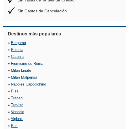
Sin Tasas de Tarjeta de Crédito
Sin Gastos de Cancelación
Destinos más populares
»
Bergamo
»
Bolonia
»
Catania
»
Fiumicino de Roma
»
Milán Linate
»
Milán Malpensa
»
Nápoles Capodichino
»
Pisa
»
Trapani
»
Treviso
»
Venecia
»
Alghero
»
Bari