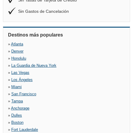
Sin Tasas de Tarjeta de Crédito
Sin Gastos de Cancelación
Destinos más populares
»
Atlanta
»
Denver
»
Honolulu
»
La Guardia de Nueva York
»
Las Vegas
»
Los Ángeles
»
Miami
»
San Francisco
»
Tampa
»
Anchorage
»
Dulles
»
Boston
»
Fort Lauderdale