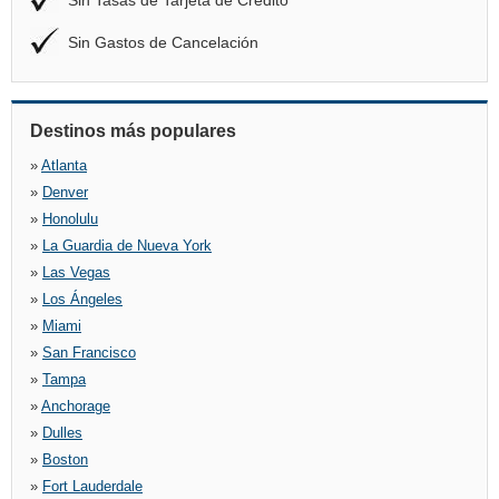
Sin Tasas de Tarjeta de Crédito
Sin Gastos de Cancelación
Destinos más populares
»
Atlanta
»
Denver
»
Honolulu
»
La Guardia de Nueva York
»
Las Vegas
»
Los Ángeles
»
Miami
»
San Francisco
»
Tampa
»
Anchorage
»
Dulles
»
Boston
»
Fort Lauderdale