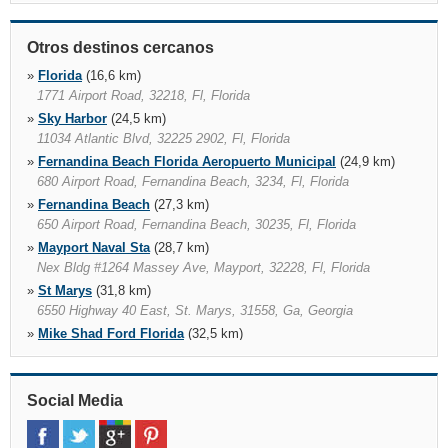
Otros destinos cercanos
»
Florida
(16,6 km)
1771 Airport Road, 32218, Fl, Florida
»
Sky Harbor
(24,5 km)
11034 Atlantic Blvd, 32225 2902, Fl, Florida
»
Fernandina Beach Florida Aeropuerto Municipal
(24,9 km)
680 Airport Road, Fernandina Beach, 3234, Fl, Florida
»
Fernandina Beach
(27,3 km)
650 Airport Road, Fernandina Beach, 30235, Fl, Florida
»
Mayport Naval Sta
(28,7 km)
Nex Bldg #1264 Massey Ave, Mayport, 32228, Fl, Florida
»
St Marys
(31,8 km)
6550 Highway 40 East, St. Marys, 31558, Ga, Georgia
»
Mike Shad Ford Florida
(32,5 km)
7700 Blanding Blvd, 32244, Fl, Florida
»
Orange Park Mall
(34,8 km)
1910 Wells Road, Sears Auto Center, Orange Park, 32073, Fl,
Social Media
Florida
»
Kingsland Hle
(35,3 km)